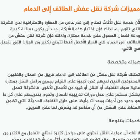
مميزات شركة نقل عفش الطائف إلى الدمام
لأن خدمة نقل الأثاث تحتاج إلى قدر عالي من المهارة والاحترافية لدى الشركة
التي تقوم به، لذلك فإن اختيار هذه الشركة يجب أن يكون بعناية كبيرة
ودقة لضمان الحصول على خدمة ممتازة، ولذلك فإن شركة نقل عفش من
الطائف الى الدمام هي الخيار الأفضل لأنها تتمتع بكثير من المزايا التي تتمثل
في الآتي:
عمالة متخصصة
تمتلك شركة نقل عفش من الطائف الى الدمام فريق من العمال والفنيين
المحترفين الذين لديهم قدرة كبيرة على القيام بجميع مراحل النقل بمهارة
عالية سواء التغليف أو النقل أو غيره من الأعمال الأخرى، فالشركة تعمل
بشكل مستمر على عمل دورات تدريبية للعمال وتقوم بتدريبهم على كل ما
هو جديد من أدوات ومعدات وأيضا على طرق التغليف الحديثة التي تضمن
الحفاظ على العفش من أي مخاطر قد يتعرض لها على الطريق.
خدمات متنوعة
لا شك أن عملية النقل تحتوي على مراحل كثيرة تحتاج التعامل مع الكثير من
الفنيين والعمال، وقد تضطر إلى الاستعانة بأكثر من شركة للقيام بهذه