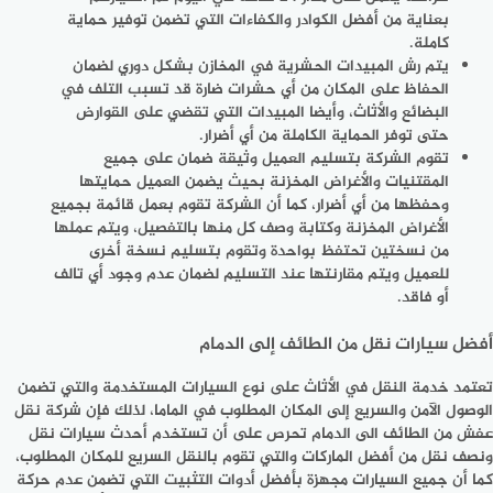
بعناية من أفضل الكوادر والكفاءات التي تضمن توفير حماية
كاملة.
يتم رش المبيدات الحشرية في المخازن بشكل دوري لضمان
الحفاظ على المكان من أي حشرات ضارة قد تسبب التلف في
البضائع والأثاث، وأيضا المبيدات التي تقضي على القوارض
حتى توفر الحماية الكاملة من أي أضرار.
تقوم الشركة بتسليم العميل وثيقة ضمان على جميع
المقتنيات والأغراض المخزنة بحيث يضمن العميل حمايتها
وحفظها من أي أضرار، كما أن الشركة تقوم بعمل قائمة بجميع
الأغراض المخزنة وكتابة وصف كل منها بالتفصيل، ويتم عملها
من نسختين تحتفظ بواحدة وتقوم بتسليم نسخة أخرى
للعميل ويتم مقارنتها عند التسليم لضمان عدم وجود أي تالف
أو فاقد.
أفضل سيارات نقل من الطائف إلى الدمام
تعتمد خدمة النقل في الأثاث على نوع السيارات المستخدمة والتي تضمن
الوصول الآمن والسريع إلى المكان المطلوب في الماما، لذلك فإن شركة نقل
عفش من الطائف الى الدمام تحرص على أن تستخدم أحدث سيارات نقل
ونصف نقل من أفضل الماركات والتي تقوم بالنقل السريع للمكان المطلوب،
كما أن جميع السيارات مجهزة بأفضل أدوات التثبيت التي تضمن عدم حركة