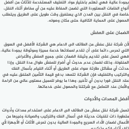
بجودة عالية فهي تهتم باختيار مواد التغليف المستخدمة للأثاث من أفضل
أنواع الخامات المستوردة التي تضمن الحفاظ عليه من أي مخاطر أثناء النقل،
خاصة في النقل بين المدن الذي يستغرق وقت طويل على الطريق ويتطلب
الحصول على الحماية الكافية حتى مكان وصوله.
الضمان على العفش
لأن شركة نقل عفش من الطائف الى الدمام هي الشركة الأفضل في السوق
التي تحرص دائما على أن تقدم لعملائها خدمة مميزة وموثوقة بجودة عالية،
فهي تعمل على تقديم وثيقة الضمان على جميع العفش والأغراض
المنقولة، وذلك لضمان عدم حدوث أي أضرار للعفش طوال مدة النقل، وإذا
حدثت أي مشاكل طارئة سواء على الطريق أو أثناء القيام بأعمال الفك
والتركيب والتغليف فإن الشركة تتعهد بدفع قيمة التأمين المتفق عليه في
عقد النقل فورا بدون أي تأخير، وهذا ما يوفر للعميل مستوى عالي من الراحة
والأمان عند التعامل مع شركتنا والحصول على خدماتها.
أفضل المعدات والأدوات
تعمل شركة نقل عفش من الطائف الى الدمام على استخدام معدات وأدوات
متطورة ذات تقنيات حديثة في أعمال الفك والتركيب والصيانة وغيرها من
الأعمال لضمان الأداء السريع والجودة العالية بدون تعرض الأثاث أو الأجهزة لأي
تلف أثناء فكه وتركيبه.