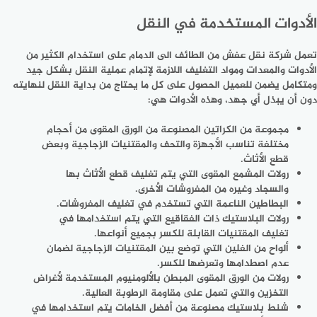
الأدوات المستخدمة في النقل
تعمل شركة نقل عفش من الطائف الى الدمام على استخدام الكثير من
الأدوات والمعدات ومواد التغليف اللازمة لإتمام عملية النقل بشكل جيد
ومتكامل يضمن للعميل الحصول على كل ما يحتاج من بداية النقل لنهايته
دون أن يبذل أي جهد، وهذه الأدوات هي:
مجموعة من الكراتين المصنوعة من الورق المقوى من أحجام
مختلفة تناسب الأجهزة والتحف والمقتنيات الزجاجية وبعض
قطع الأثاث.
رولات المشمع المقوى التي يتم تغليف قطع الأثاث بها
والسجاد وغيره من المفروشات الأخرى.
البطاطين الناعمة التي تستخدم في تغليف المفروشات.
رولات البلاستيك ذات الفقاقيع التي يتم استخدامها في
تغليف المقتنيات القابلة للكسر بجميع أنواعها.
ألواح من الفلين التي توضع بين المقتنيات الزجاجية لضمان
عدم اصطدامها وتعرضها للكسر.
رولات من الورق المقوى المبطن بالألومنيوم المستخدمة لأغراض
التخزين والتي تعمل على مقاومة الرطوبة العالية.
شنط بلاستيك مصنوعة من أفضل الخامات يتم استخدامها في