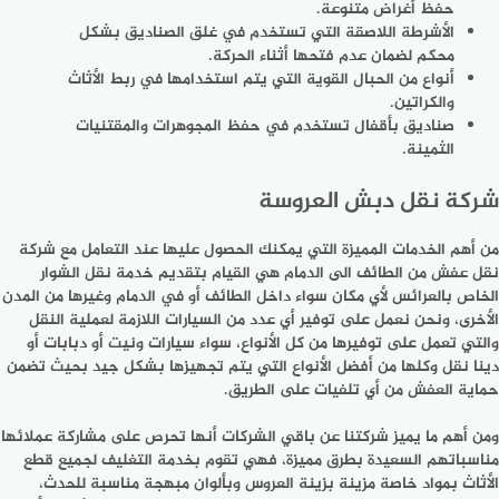
حفظ أغراض متنوعة.
الأشرطة اللاصقة التي تستخدم في غلق الصناديق بشكل
محكم لضمان عدم فتحها أثناء الحركة.
أنواع من الحبال القوية التي يتم استخدامها في ربط الأثاث
والكراتين.
صناديق بأقفال تستخدم في حفظ المجوهرات والمقتنيات
الثمينة.
شركة نقل دبش العروسة
من أهم الخدمات المميزة التي يمكنك الحصول عليها عند التعامل مع شركة
نقل عفش من الطائف الى الدمام هي القيام بتقديم خدمة نقل الشوار
الخاص بالعرائس لأي مكان سواء داخل الطائف أو في الدمام وغيرها من المدن
الأخرى، ونحن نعمل على توفير أي عدد من السيارات اللازمة لعملية النقل
والتي تعمل على توفيرها من كل الأنواع، سواء سيارات ونيت أو دبابات أو
دينا نقل وكلها من أفضل الأنواع التي يتم تجهيزها بشكل جيد بحيث تضمن
حماية العفش من أي تلفيات على الطريق.
ومن أهم ما يميز شركتنا عن باقي الشركات أنها تحرص على مشاركة عملائها
مناسباتهم السعيدة بطرق مميزة، فهي تقوم بخدمة التغليف لجميع قطع
الأثاث بمواد خاصة مزينة بزينة العروس وبألوان مبهجة مناسبة للحدث،