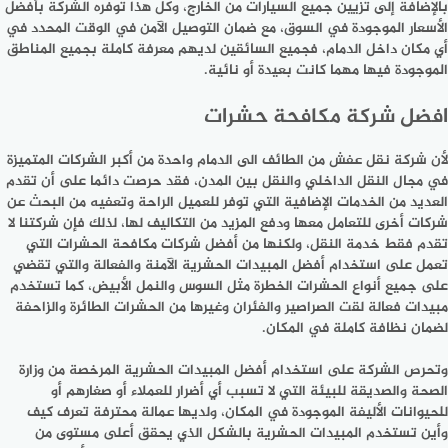
بالإضافة إلى تزيين جميع السيارات من الخارج، وكل هذا توفره الشركة بأفضل
الأسعار الموجودة في السوق، مع ضمان التوصيل الآمن في الوقت المحدد في
أي مكان داخل الدمام، فجميع السائقين لديهم معرفة كاملة بجميع المناطق
الموجودة فيها مهما كانت بعيدة أو نائية.
افضل شركة مكافحة حشرات
لأن شركة نقل عفش من الطائف الى الدمام واحدة من أكبر الشركات المتميزة
في مجال النقل الداخلي والنقل بين المدن، فقد حرصت دائما على أن تقدم
العديد من الخدمات الإضافية التي توفر للعميل الراحة وتعفيه من البحث عن
شركات أخرى للتعامل معها ودفع المزيد من التكاليف لها، لذلك فإن شركتنا لا
تقدم فقط خدمة النقل، ولكنها من أفضل شركات مكافحة الحشرات التي
تعمل على استخدام أفضل المبيدات الحشرية الآمنة والفعالة والتي تقضي
على جميع أنواع الحشرات الخطرة مثل السوس والنمل الأبيض، كما تستخدم
مبيدات فعالة لقت الصراصير والفئران وغيرها من الحشرات الطائرة والزاحفة
لضمان نظافة كاملة في المكان.
وتحرص الشركة على استخدام أفضل المبيدات الحشرية المرخصة من وزارة
الصحة والصديقة للبيئة التي لا تسبب أي أضرار للعملاء أو صغارهم أو
للحيوانات الأليفة الموجودة في المكان، ولديها عمالة محترفة تعرف كيف
وأين تستخدم المبيدات الحشرية بالشكل الذي يحقق أعلى مستوى من