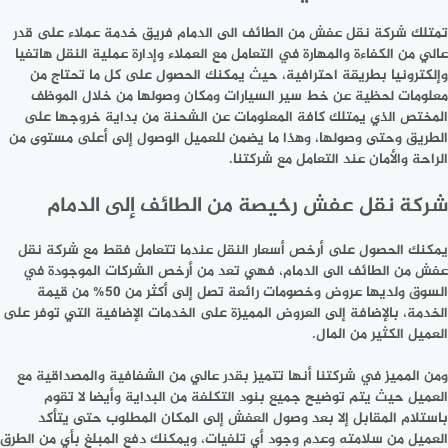
تمتلك شركة نقل عفش من الطائف الى الدمام فريق خدمة عملاء على قدر
عالي من الكفاءة والمهارة في التعامل مع العملاء وإدارة عملية النقل هاتفيا
وإلكترونيا بطريقة احترافية، حيث يمكنك الحصول على كل ما تحتاج من
معلومات لحظية عن خط سير السيارات ومكان وصولها من خلال الموظف
المختص الذي يمتلك كافة المعلومات عن الشحنة من بداية خروجها على
الطريق وحتى وصولها، وهذا ما يضمن للعميل الوصول إلى أعلى مستوى من
الراحة والأمان عند التعامل مع شركتنا.
شركة نقل عفش رخيصة من الطائف إلى الدمام
يمكنك الحصول على أرخص أسعار النقل عندما تتعامل فقط مع شركة نقل
عفش من الطائف الى الدمام، فهي تعد من أرخص الشركات الموجودة في
السوق ولديها عروض وخصومات رائعة تصل إلى أكثر من 50% من قيمة
الخدمة، بالإضافة إلى العروض المميزة على الخدمات الإضافية التي توفر على
العميل الكثير من المال.
ومن المميز في شركتنا أنها تتميز بقدر عالي من الشفافية والمصداقية مع
العميل حيث يتم توضيح جميع بنود التكلفة من البداية وأيضا لا تقوم
باستلام المقابل إلا بعد وصول العفش إلى المكان المطلوب حتى يتأكد
العميل من سلامته وعدم وجود أي تلفيات، ويمكنك دفع المبلغ بأي من الطرق