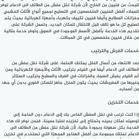
للبحث عن فنيين من الخارج، لأن شركة نقل عفش من الطائف الى الدمام توفر
للعملاء أفضل الفنيين المتخصصين في التصليح لجميع أنواع الأثاث الخشبي
وخزانات المطابخ وأيضا فنيين تكييف وكهرباء وأجهزة كهربائية بحيث يتم
تصليح كل ما هو تالف قبل الانتقال للمكان الجديد، وتعمل الشركة على
تقديم هذه الخدمة بأفضل الأسعار الموجودة في السوق وتوفر خدمة مثالية
من خلال فنيين متخصصين في كل المجالات.
خدمات الفرش والترتيب
بعد الانتهاء من أعمال النقل يمكنك الاعتماد على شركة نقل عفش من
الطائف الى الدمام أيضا في القيام بتركيب الأثاث والأجهزة الكهربائية ومن
ثم القيام بفرش السجاد والخزانات في الغرف والمطبخ وتركيب الستائر
وغيرها من المفروشات بحيث يكون المنزل جاهز للسكن الفوري بدون أي جهد
من أصحابه.
خدمات التخزين
إذا كنت ترغب في نقل العفش الخاص بك إلى الدمام دون الحاجة إلى
توصيله لمكان بعينه وتحتاج إلى تخزينه لفترة معينة، فنحن نوفر لك هذه
الخدمة بكل سهولة وبجودة عالية، لأن شركة نقل عفش من الطائف الى
الدمام تمتلك مجموعة من أفضل الهناجر المجهزة التي تستخدم في تخزين