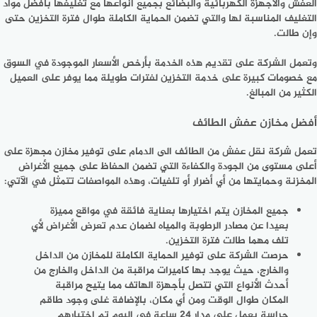
العفش والأجهزة الكهربائية والبضائع بجميع أنواعها مع تغليفها بأفضل مواد
التغليف المناسبة لها والتي تضمن الحماية الكاملة طوال فترة التخزين حتى
وإن طالت.
وتعمل الشركة على تقديم هذه الخدمة بأرخص الأسعار الموجودة في السوق
مع خصومات كبيرة على خدمة التخزين لفترات طويلة مما يوفر على العميل
الكثير من المبالغ.
أفضل مخازن عفش الطائف
تعمل
شركة نقل عفش من الطائف الى الدمام
على توفير مخازن مجهزة على
أعلى مستوى من الجودة والكفاءة التي تضمن الحفاظ على جميع الأغراض
المخزنة وحمايتها من أي أضرار أو تلفيات، وهذه المواصفات تتمثل في الآتي:
جميع المخازن يتم اختيارها بعناية فائقة في مواقع مميزة
بعيدا عن مصادر الرطوبة والمياه لضمان عدم تعرض الأغراض لأي
تلف مهما طالت فترة التخزين.
حرصت الشركة على توفير الحماية الكاملة للمخازن من الداخل
والخارج، حيث يوجد بها كاميرات مراقبة من الداخل والخارج من
أحدث الأنواع التي تتصل بأجهزة الهاتف مما يتيح مراقبة
المكان طوال الوقت ومن أي مكان، بالإضافة غلى وجود طاقم
حراسة يعمل على مدار 24 ساعة في اليوم تم اختيارهم