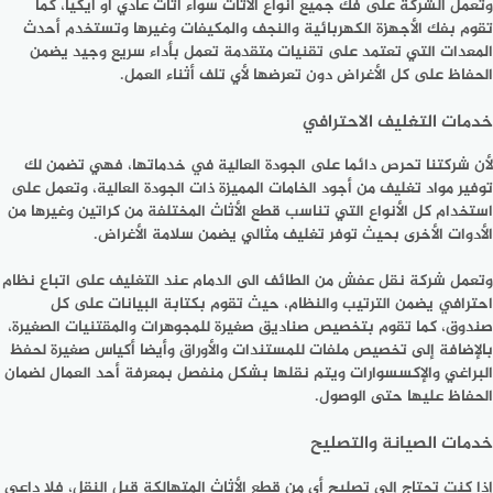
وتعمل الشركة على فك جميع أنواع الأثاث سواء أثاث عادي أو ايكيا، كما
تقوم بفك الأجهزة الكهربائية والنجف والمكيفات وغيرها وتستخدم أحدث
المعدات التي تعتمد على تقنيات متقدمة تعمل بأداء سريع وجيد يضمن
الحفاظ على كل الأغراض دون تعرضها لأي تلف أثناء العمل.
خدمات التغليف الاحترافي
لأن شركتنا تحرص دائما على الجودة العالية في خدماتها، فهي تضمن لك
توفير مواد تغليف من أجود الخامات المميزة ذات الجودة العالية، وتعمل على
استخدام كل الأنواع التي تناسب قطع الأثاث المختلفة من كراتين وغيرها من
الأدوات الأخرى بحيث توفر تغليف مثالي يضمن سلامة الأغراض.
وتعمل شركة نقل عفش من الطائف الى الدمام عند التغليف على اتباع نظام
احترافي يضمن الترتيب والنظام، حيث تقوم بكتابة البيانات على كل
صندوق، كما تقوم بتخصيص صناديق صغيرة للمجوهرات والمقتنيات الصغيرة،
بالإضافة إلى تخصيص ملفات للمستندات والأوراق وأيضا أكياس صغيرة لحفظ
البراغي والإكسسوارات ويتم نقلها بشكل منفصل بمعرفة أحد العمال لضمان
الحفاظ عليها حتى الوصول.
خدمات الصيانة والتصليح
إذا كنت تحتاج إلى تصليح أي من قطع الأثاث المتهالكة قبل النقل، فلا داعي