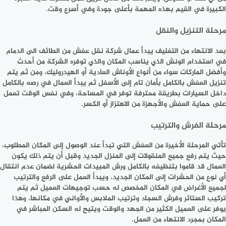
الكبيرة في القيم بهذه المهمة بأعلى جودة وفي أسرع وقت.
مرحلة التنزيل والنقل
بعد الانتهاء من التغليف يبدأ عمال شركة نقل عفش من الطائف الى الدمام
في استخدام الونش الذي يناسب المكان والذي توفره الشركة من أحدث
وأفضل الماركات سواء من أنواع الأوناش العادية أو الهيدروليك، ومن ثم يتم
تنزيل العفش بالكامل بأمان تام إلى الأسفل ثم يبدأ العمال في رصه بالكامل
داخل السيارات بطريقة محترفة توفر في المساحة، وفي نفس الوقت تعمل
على حماية العفش والأجهزة من الاهتزاز أو الكسر.
مرحلة الفرش والترتيب
تأتي المرحلة الأخيرة من العفش التي تبدأ عند الوصول إلى المكان المطلوب،
حيث يتم رفع جميع المنقولات إلى المنزل الجديد وقبل أن يتم ذلك يكون
العمال قد قاموا بتنظيفه بالكامل ورش المبيدات الحشرية لضمان عدم انتقال
أي نوع من الحشرات إلى المكان الجديد، ويبدأ العمل على الرفع والترتيب
لجميع الأغراض في المكان المخصص له حسب توجيهات العميل ثم يتم
تركيب الستائر وفرش السجاد وترتيب الملابس والأواني في مكانها، وهذا
يوفر على العميل الكثير من الجهد والوقت ويتيح له السكن المباشر في
المكان بمجرد الانتهاء من العمل.