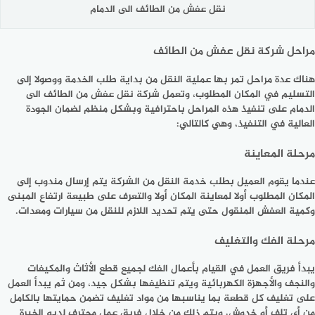
نقل عفش من الطائف الى الدمام
مراحل شركة نقل عفش من الطائف
هناك عدة مراحل تمر بها عملية النقل من بداية طلب الخدمة ووصولا إلى
التسليم في المكان المطلوب، وتعمل شركة نقل عفش من الطائف الى
الدمام على تنفيذ هذه المراحل باحترافية وبشكل منظم لضمان الجودة
العالية في التنفيذ، وهي كالتالي:
مرحلة المعاينة
عندما يقوم العميل بطلب خدمة النقل من الشركة يتم إرسال مندوب إلى
المكان المطلوب أولا لمعاينة المكان أولا والتعرف على طبيعة ارتفاع المبنى
وكمية العفش المنقول حتى يتم تحديد اللازم للنقل من سيارات ومعدات.
مرحلة الفك والتغليف
يبدأ فريق العمل في القيام بأعمال الفك لجميع قطع الأثاث والمكيفات
والنجف والأجهزة الكهربائية ويتم تنظيفها بشكل جيد، ومن ثم يبدأ العمل
على تغليف كل قطعة بما يناسبها من مواد تغليف تضمن حمايتها بالكامل
من أي تلف أو خدوش، ويتم ذلك من خلال فريق عمل محترف لديه الخبرة