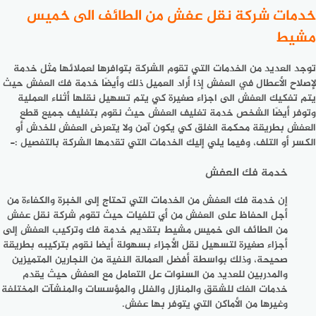
خدمات شركة نقل عفش من الطائف الى خميس
مشيط
توجد العديد من الخدمات التي تقوم الشركة بتوافرها لعملائها مثل خدمة
لإصلاح الأعطال في العفش إذا أراد العميل ذلك وأيضًا خدمة فك العفش حيث
يتم تفكيك العفش الى اجزاء صغيرة كي يتم تسهيل نقلها أثناء العملية
وتوفر أيضًا الشخص خدمة تغليف العفش حيث نقوم بتغليف جميع قطع
العفش بطريقة محكمة الغلق كي يكون آمن ولا يتعرض العفش للخدش أو
الكسر أو التلف، وفيما يلي إليك الخدمات التي تقدمها الشركة بالتفصيل :-
خدمة فك العفش
إن خدمة فك العفش من الخدمات التي تحتاج إلى الخبرة والكفاءة من
أجل الحفاظ على العفش من أي تلفيات حيث تقوم شركة نقل عفش
من الطائف الى خميس مشيط بتقديم خدمة فك وتركيب العفش إلى
أجزاء صغيرة لتسهيل نقل الأجزاء بسهولة أيضا نقوم بتركيبه بطريقة
صحيحة، وذلك بواسطة أفضل العمالة النفية من النجارين المتميزين
والمدربين للعديد من السنوات عل التعامل مع العفش حيث يقدم
خدمات الفك للشقق والمنازل والفلل والمؤسسات والمنشآت المختلفة
وغيرها من الأماكن التي يتوفر بها عفش.