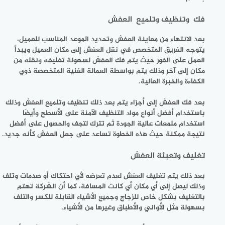
فك وتنظيف وتلميع العفش
بعد الانتهاء من معاينة العفش وتحديد الموعد المناسب للعميل،
يتوجه الفريق المتخصص في نقل العفش إلى مكان العميل ويبدأ
العمل على الفور حيث يتم فك العفش لسهولة تغليفه ونقله من
مكان إلى آخر وذلك يتم بواسطة العمالة الفنية المتخصصة ذوي
الكفاءة والخبرة العالية.
بعد فك العفش إلى أجزاء يتم بعد ذلك تنظيف وتلميع العفش وذلك
باستخدام أفضل أنواع مواد التنظيف الآمنة على الأسطح وأيضًا
استخدام ملمعات عالية الجودة ثم تترك لتجف والحصول على أفضل
نتيجة ممكنة حيث هذه الخطوة تساعد على جعل العفش كأنه جديد.
تغليف وتعبئة العفش
بعد ذلك يتم تغليف العفش لعدم تعرضه لأي احتكاك أو صدمات وتلف
وذلك ليصل إلى أي مكان أي كانت المسافة، كما أن الشركة تهتم
بالتغليف بشكل خاص للزجاج وجميع الأشياء القابلة للكسر والتلف
بسهولة مثل الأواني والأطباق وغيرها من الأشياء.