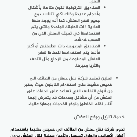
النقل.
الصناديق الكرتونية
تكون متاحة بأشكال
وأحجام عديدة وذلك لكي تتناسب مع
جميع قطع العفش، كما أنه يوجد منها
العادية ذات الطبقة الواحدة والتي يتم
استخدامها في تعبئة العفش الذي من
الصعب خدشه.
الصناديق المزدوجة
ذات الطبقتين أو أكثر
فأنها يتم استخدامها للحفاظ قطع
العفش المصنوعة من الزجاج مثل التحف
والثريا وغيرها.
الفلين
تعتمد شركة نقل عفش من الطائف الى
خميس مشيط على استخدام النايلون حيث يعتبر
من أنواع التغليف التي تساعد على الحفاظ على
العفش من أي مشاكل وصدمات قد يتعرض إليها
أثناء نقله الخاطئ وتوفر الخدمات بمهارة عالية.
خدمة تنزيل ورفع العفش
تقوم شركة
نقل عفش من الطائف الى خميس مشيط
باستخدام
أفضل الأساليب والطرق تسهيل وتأمين عملية نقل العفش بدون