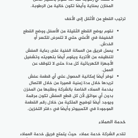
المخازن بعناية وأيضًا تكون خالية من الرطوبة.
ترتيب القطع من الأثقل إلى الأخف
نقوم بوضع القطع الثقيلة من الأسفل ووضع القطع
الخفيفة في الأعلي حتي لا تتعرض للكسر أو
الخدش.
يعمل فريق من العمالة الفنية على رعاية العفش
لتنظيفه من الأتربة ويقوم أيضًا بتهويته وتشغيل
الأجهزة الكهربائية كل مدة حتى لا تتوقف عن
العمل.
نوفر أيضًا إمكانية الحصول علي أي قطعة عفش
تريدها خلال مدة زمنية قصيرة من خلال الاتصال
بخدمة العملاء الخاصة بالشركة وطلبها من المخزن
بدون أي عوائق لأن كل قطع العفش تكون مرقمة
ويوجد أيضًا توضيح الملكية من خلال رقم القطعة
الموجودة في الكمبيوتر وأيضًا في دفتر التخزين.
خدمة العملاء
تقدم الشركة خدمة عملاء حيث يتمتع فريق خدمة العملاء