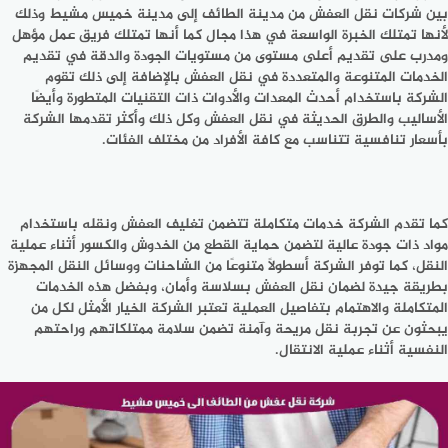
بين شركات نقل العفش من مدينة الطائف إلى مدينة خميس مشيط وذلك
لأنها تمتلك الخبرة الواسعة في هذا مجال كما أنها تمتلك فريق عمل مؤهل
ومدرب على تقديم أعلى مستوى من مستويات الجودة والدقة في تقديم
الخدمات المتنوعة والمتعددة في نقل العفش بالإضافة إلى ذلك تقوم
الشركة باستخدام أحدث المعدات والأدوات ذات التقنيات المتطورة وأيضًا
الأساليب والطرق الحديثة في نقل العفش وكل ذلك وأكثر تقدمها الشركة
بأسعار تنافسية تتناسب مع كافة الأفراد من مختلف الفئات.
كما تقدم الشركة خدمات متكاملة تتضمن تغليف العفش ونقله باستخدام
مواد ذات جودة عالية لتضمن حماية القطع من الخدوش والكسور أثناء عملية
النقل، كما توفر الشركة أسطولًا متنوعًا من الشاحنات ووسائل النقل المجهزة
بطريقة جيدة لضمان نقل العفش بسلاسة وأمان، وبفضل هذه الخدمات
المتكاملة والاهتمام بتفاصيل العملية تعتبر الشركة الخيار الأمثل لكل من
يبحثون عن تجربة نقل مريحة وآمنة تضمن سلامة ممتلكاتهم وراحتهم
النفسية أثناء عملية الانتقال.