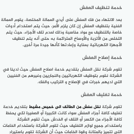
خدمة تنظيف العفش
بعد الانتهاء من فك العفش على أيدي العمالة المختصة، يقوم العمالة
الفنية بتنظيف العفش إن كان يلزم الأمر، حيث يتم استخدام أدوات
خاصة بالتنظيف مع مواد مناسبة وذلك لعدم تلف الأجزاء، حيث يتم
التخلص من الأتربة والأوساخ المتراكمة به حتى أنه يتم تنظيف
الأجهزة الكهربائية بعناية وإعادتها كأنها جيدة مرة أخرى.
خدمة إصلاح العفش
تقوم شركة نقل العفش بتقديم خدمة اصلاح العفش حيث لدينا في
الشركة نقوم بتوظيف الكهربائيين والنجاريين وغيرهم من الفنيين
التي لديهم خبرات في الإصلاح و التركيب والفك.
خدمة تغليف العفش
تقوم
شركة
نقل عفش من الطائف الى خميس مشيط
بتقديم خدمة
تغليف كافة أجزاء العفش سواء كانت الكبيرة أو الصغيرة لكي يحفظ
كافة الأجزاء من الكسر أو التلف او الخدش حيث تقوم الشركة
باستخدام جميع لوازم التغليف حيث تقوم الشركة باستخدام الخامات
التي تتميز بالمتانة وقوة الخامات حيث أن الشركة تقوم باستيراد