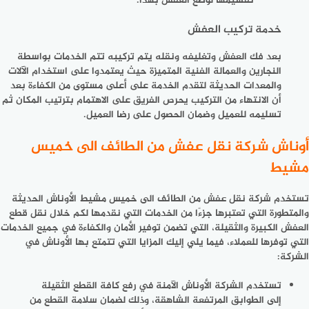
تقسيمها لوضع العفش بهذا.
خدمة تركيب العفش
بعد فك العفش وتغليفه ونقله يتم تركيبه تتم الخدمات بواسطة
النجارين والعمالة الفنية المتميزة حيث يعتمدوا على استخدام الآلات
والمعدات الحديثة لتقدم الخدمة على أعلى مستوى من الكفاءة بعد
أن الانتهاء من التركيب يحرص الفريق على الاهتمام بترتيب المكان ثم
تسليمه للعميل وضمان الحصول على رضا العميل.
أوناش شركة نقل عفش من الطائف الى خميس
مشيط
تستخدم
شركة نقل عفش من الطائف الى خميس مشيط
الأوناش الحديثة
والمتطورة التي تعتبرها جزءًا من الخدمات التي نقدمها لكم خلال نقل قطع
العفش الكبيرة والثقيلة، التي تضمن توفير الأمان والكفاءة في جميع الخدمات
التي توفرها للعملاء، فيما يلي إليك المزايا التي تتمتع بها الأوناش في
الشركة:
تستخدم الشركة الأوناش الآمنة في رفع كافة القطع الثقيلة
إلى الطوابق المرتفعة الشاهقة، وذلك لضمان سلامة القطع من