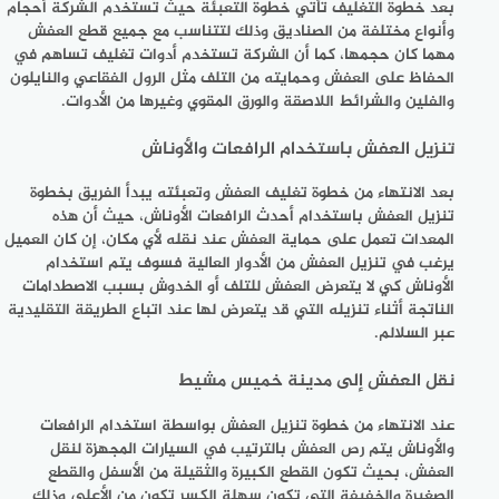
بعد خطوة التغليف تأتي خطوة التعبئة حيث تستخدم الشركة أحجام
وأنواع مختلفة من الصناديق وذلك لتتناسب مع جميع قطع العفش
مهما كان حجمها، كما أن الشركة تستخدم أدوات تغليف تساهم في
الحفاظ على العفش وحمايته من التلف مثل الرول الفقاعي والنايلون
والفلين والشرائط اللاصقة والورق المقوي وغيرها من الأدوات.
تنزيل العفش باستخدام الرافعات والأوناش
بعد الانتهاء من خطوة تغليف العفش وتعبئته يبدأ الفريق بخطوة
تنزيل العفش باستخدام أحدث الرافعات الأوناش، حيث أن هذه
المعدات تعمل على حماية العفش عند نقله لأي مكان، إن كان العميل
يرغب في تنزيل العفش من الأدوار العالية فسوف يتم استخدام
الأوناش كي لا يتعرض العفش للتلف أو الخدوش بسبب الاصطدامات
الناتجة أثناء تنزيله التي قد يتعرض لها عند اتباع الطريقة التقليدية
عبر السلالم.
نقل العفش إلى مدينة خميس مشيط
عند الانتهاء من خطوة تنزيل العفش بواسطة استخدام الرافعات
والأوناش يتم رص العفش بالترتيب في السيارات المجهزة لنقل
العفش، بحيث تكون القطع الكبيرة والثقيلة من الأسفل والقطع
الصغيرة والخفيفة التي تكون سهلة الكسر تكون من الأعلى وذلك