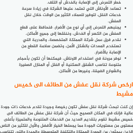
خطر التعرض إلى الإصابة بالخدش أو التلف.
تساعد الأوناش التي تعتمد عليها الشركة في زيادة سرعة
خدمات النقل، لتوفير للعملاء الكثير من الوقت خلال نقل
العفش.
يجنبهم التعرض إلى أي نوع من الأضرار، فنحافظ على قطع
العفش من الكسر أو الخدش، وننقلها إلى جميع الأماكن.
نقدم فرق عمل شركة المملكة المتخصصة، والمدربة التي
تستخدم المعدات بالشكل الأمن، وتضمن سلامة القطع من
الإصابة بالأضرار.
نوفر مرونة في استخدام الاوناش، فيمكنها أن تكون بأحجام
متنوعة تناسب الشقق السكنية أو الفلل أو المنازل الصغيرة
والشوارع الضيقة، وغيرها من الأماكن.
ارخص شركة نقل عفش من الطائف الى خميس
مشيط
إن كنت تبحث
شركة نقل عفش تكون رخيصة وجيدة تقدم خدمات ذات جودة
عالية فإنك في المكان الصحيح حيث أن
شركة نقل عفش من الطائف الى
خميس مشيط
تقوم بتقديم العديد من الخدمات المتنوعة والمتميزة بأعلى
مستوى من مستويات الجودة مما يجعلها الخيار الأفضل والأول للكثير من الناس
الذين يبحثون عن الجودة الممتازة والتكلفة المتوسطة والجيدة والتي تتناسب