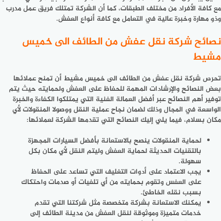
مع كافة الأفراد من مختلف الطبقات، كما أن الشركة تمتلك فريق عمل مدرب
وذو مهارة وخبرة عالية في التعامل مع كافة أنواع العفش.
نصائح شركة نقل عفش من الطائف الى خميس
مشيط
تحرص
شركة نقل عفش من الطائف الى خميس مشيط
أن تمنح عملائها
بعض النصائح والإرشادات المهمة للحفاظ على العفش ولحمايته حيث يتم
توفير أهم النصائح عبر أفضل العمالة الفنية التي يمتلكوا الكفاءة والخبرة
الواسعة في المجال وذلك لضمان نجاح عملية النقل ووصولا المنقولات لأي
مكان بسلام، فيما يلي إليك النصائح التي تقدمها الشركة لعملائها:
لحماية المنقولات ينصح بالاستعانة بأفضل السيارات المجهزة
بالتقنيات الحديثة لحماية العفش وليتم النقل لأي مكان بكل
سهولة.
يجب الاعتماد على أدوات التغليف التي تساعد على الحفاظ
على العفس وتقوم بحمايته من أي تلفيات أو صدمات واحتكاك
بسبب نقله الخاطئ.
يمكنك الاستعانة بشركة متخصصة مثل شركتنا التي تقدم
خدمات متميزة وموثوقة لنقل العفش من مدينة الطائف إلى