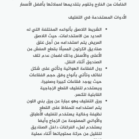
الخامات من الخارج وتقوم بتقديمها لعملائها بأفضل الأسعار
الأدوات المستخدمة في التغليف
الشريط اللاصق
بأنواعه المختلفة التي له
العديد من الاستخدامات، حيث اللاصق
العريض يتم استخدامه من أجل غلق
صناديق الكرتون المعبأة بقطع العفش من
الأعلى والأسفل وذلك لضمان عدم تلف
الصندوق أثناء النقل.
رول الفقاعة الهوائية
وتأتي على شكل
لفائف وتأتي بأنواع وفق حجم الفقاعات
حيث يوجد فقاعات كبيرة وصغيرة،
ويستخدم لتغليف القطع الزجاجية
القابلية للكسر.
ورق التغليف
وهو عبارة عن ورق بني اللون
يتم استخدامه للحفاظ على القطع
نظيفة وخالية يستخدم لتغليف الأطباق
والأواني المصنوعة من الزجاج وأيضا
يستخدم لملء الفراغات داخل الصناديق
لتقليل من حركة محتوياتها أثناء عملية