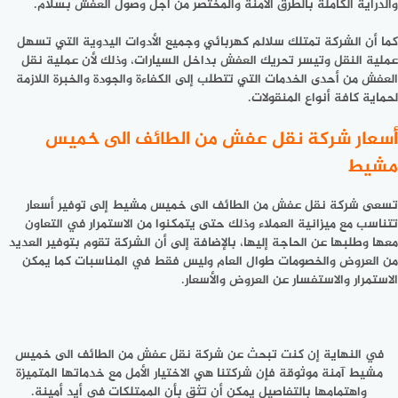
والدراية الكاملة بالطرق الآمنة والمختصر من أجل وصول العفش بسلام.
كما أن الشركة تمتلك سلالم كهربائي وجميع الأدوات اليدوية التي تسهل
عملية النقل وتيسر تحريك العفش بداخل السيارات، وذلك لأن عملية نقل
العفش من أحدى الخدمات التي تتطلب إلى الكفاءة والجودة والخبرة اللازمة
لحماية كافة أنواع المنقولات.
أسعار شركة نقل عفش من الطائف الى خميس
مشيط
تسعى
شركة نقل عفش من الطائف الى خميس مشيط
إلى توفير أسعار
تتناسب مع ميزانية العملاء وذلك حتى يتمكنوا من الاستمرار في التعاون
معها وطلبها عن الحاجة إليها، بالإضافة إلى أن الشركة تقوم بتوفير العديد
من العروض والخصومات طوال العام وليس فقط في المناسبات كما يمكن
الاستمرار والاستفسار عن العروض والأسعار.
في النهاية إن كنت تبحث عن
شركة نقل عفش من الطائف الى خميس
مشيط
آمنة موثوقة فإن شركتنا هي الاختيار الأمل مع خدماتها المتميزة
واهتمامها بالتفاصيل يمكن أن تثق بأن الممتلكات في أيد أمينة.