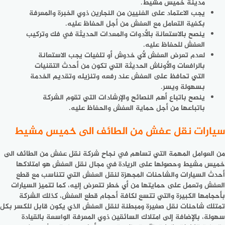
مدينة خميس مشيط.
يجب الاعتماد على الفنيين من النجارين ذوي الخبرة والمعرفة
بكفية التعامل مع العفش من أجل الحفاظ عليه.
ينصح بالاستعانة بالأدوات والمعدات الحديثة في فك وتركيب
العفش للحفاظ عليه.
لعدم تعرض العفش لأي خدوش أو تلفيات يجب الاستعانة
بالرافعات والأوناش الحديثة التي تكون من أحدث التقنيات
التي تحافظ على العفش عند رفعه وتنزيله وتقديم الخدمة
بسهولة ويسر.
ينصح باتباع أهم النصائح والإرشادات التي تقوم الشركة
باتباعها من أجل حماية العفش والحفاظ عليه.
سيارات نقل عفش من الطائف الى خميس مشيط
من العوامل المهمة التي تساهم في نجاح
شركة نقل عفش من الطائف الى
خميس مشيط
وحصولها على الريادة في مجال نقل العفش هو امتلاكها
أحدث السيارات والشاحنات المجهزة لنقل العفش التي تتناسب مع قطع
العفش وتعمل على حمايتها من أي خطر تتعرض إليه، كما تتميز السيارات
بأحجامها الكبيرة والتي تتسع لكافة أحجام قطع العفش، كذلك الشركة
تمتلك شاحنات نقل صغيرة ومبطنة لنقل العفش الذي يكون قابل للكسر بكل
سهولة، بالإضافة إلى امتلاك السائقين ذوي المعرفة الواسعة بالقيادة