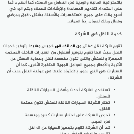
بالاحترافية العالية والودية في التعامل مع العملاء كما أنهم دائما
على استعداد لتقديم المساعدة والإرشادات للعملاء ويتم الرد في
أسرع وقت على جميع الاستفسارات والأسئلة بشكل دقيق ومرضي
وفعال وذلك لضمان رضا العملاء.
خدمة النقل في الشركة
تقوم
شركة
نقل عفش من الطائف الى خميس مشيط
بتوفير خدمات
النقل حيث انها تقوم بتوفير أسطول من السيارات الناقلة المحكمة
المجهزة و للعفش والتي تكون مخصصة لنقل وحماية العفش من
الأتربة والأمطار وجميع العوامل الجوية المتغيرة الأخرى، كما أن
السيارات هي التي نقوم بالاعتماد عليها في عملية النقل حيث أن
الشركة:
تستخدم الشركة أحدث وأفضل السيارات الناقلة
للعفش.
تختار الشركة السيارات الناقلة للعفش تكون محكمة
الغلق.
تحرص الشركة على اختيار سيارات كبيرة ومتسعة
في الحجم.
كما أن الشركة تقوم بتجهيز السيارة من الداخل