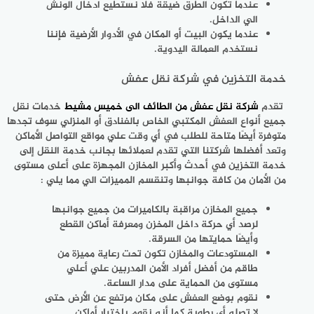
عندما تكون الطرق ضيقة فلا نستطيع ادخال الونش
الي الداخل.
عندما يكون البيت أو المكان في الأدوار الأرضية فإننا
نستخدم العمالة اليدوية.
خدمة التخزين في شركة نقل عفش
تقدم
شركة نقل عفش من الطائف الى خميس مشيط
خدمات نقل
جميع أنواع العفش المكتبي الخاص بالفنادق أو المنزلي سوف تجدها
متوفرة أيضًا متاحة للطلب في أي وقت علي مواقع التواصل الأماكن
وتعد أفضلها شركتنا التي تقدم لعملائها بجانب خدمة النقل إلى
خدمة التخزين في أحدث وأكبر المخازن المجهزة على أعلى مستوى
من الأمان من كافة جوانبها وتنقسم المميزات الي مما يلي :
جميع المخازن مراقبة بالكاميرات من جميع جوانبها
لرصد أي حركة داخل المخزن ومعرفة أماكن القطع
وأيضًا حمايتها من السرقة.
المستودعات والمخازن تكون تحت رعاية مميزة من
طاقم من أفضل أفراد الأمن المدربين علي أعلي
مستوى من الحماية على مدار الساعة.
نقوم بوضع العفش على مكان مرتفع عن الأرض حتى
لا تصله أي رطوبة كما أنه نقوم باختيار أماكن