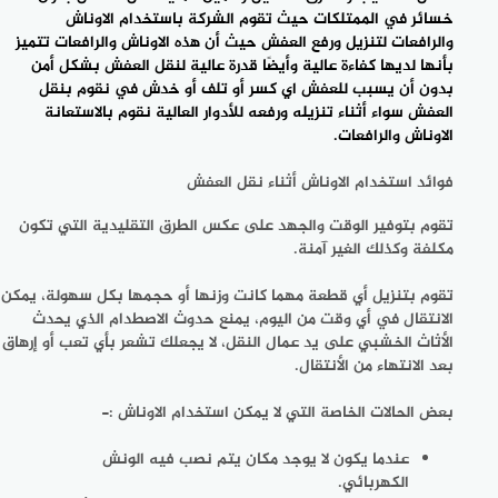
خسائر في الممتلكات حيث تقوم الشركة باستخدام الاوناش
والرافعات لتنزيل ورفع العفش حيث أن هذه الاوناش والرافعات تتميز
بأنها لديها كفاءة عالية وأيضًا قدرة عالية لنقل العفش بشكل أمن
بدون أن يسبب للعفش اي كسر أو تلف أو خدش في نقوم بنقل
العفش سواء أثناء تنزيله ورفعه للأدوار العالية نقوم بالاستعانة
الاوناش والرافعات.
فوائد استخدام الاوناش أثناء نقل العفش
تقوم بتوفير الوقت والجهد على عكس الطرق التقليدية التي تكون
مكلفة وكذلك الغير آمنة.
تقوم بتنزيل أي قطعة مهما كانت وزنها أو حجمها بكل سهولة، يمكن
الانتقال في أي وقت من اليوم، يمنع حدوث الاصطدام الذي يحدث
الأثاث الخشبي على يد عمال النقل، لا يجعلك تشعر بأي تعب أو إرهاق
بعد الانتهاء من الأنتقال.
بعض الحالات الخاصة التي لا يمكن استخدام الاوناش :-
عندما يكون لا يوجد مكان يتم نصب فيه الونش
الكهربائي.