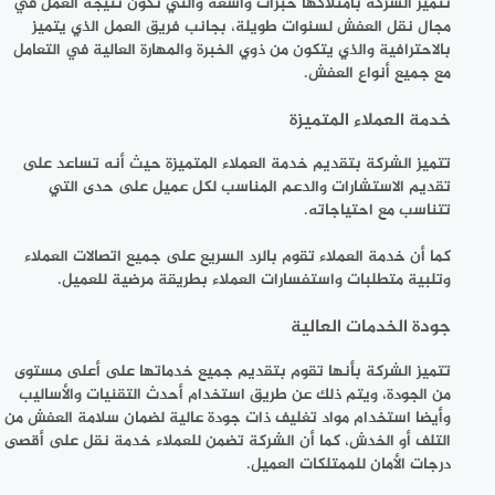
تتميز الشركة بامتلاكها خبرات واسعة والتي تكون نتيجة العمل في
مجال نقل العفش لسنوات طويلة، بجانب فريق العمل الذي يتميز
بالاحترافية والذي يتكون من ذوي الخبرة والمهارة العالية في التعامل
مع جميع أنواع العفش.
خدمة العملاء المتميزة
تتميز الشركة بتقديم خدمة العملاء المتميزة حيث أنه تساعد على
تقديم الاستشارات والدعم المناسب لكل عميل على حدى التي
تتناسب مع احتياجاته.
كما أن خدمة العملاء تقوم بالرد السريع على جميع اتصالات العملاء
وتلبية متطلبات واستفسارات العملاء بطريقة مرضية للعميل.
جودة الخدمات العالية
تتميز الشركة بأنها تقوم بتقديم جميع خدماتها على أعلى مستوى
من الجودة، ويتم ذلك عن طريق استخدام أحدث التقنيات والأساليب
وأيضا استخدام مواد تغليف ذات جودة عالية لضمان سلامة العفش من
التلف أو الخدش، كما أن الشركة تضمن للعملاء خدمة نقل على أقصى
درجات الأمان للممتلكات العميل.