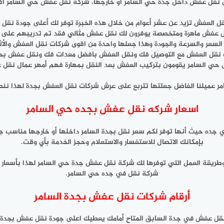
نقل عفش داخل جدة حي السامر او خارجها، شركة نقل عفش حي السامر افضل 
قل العفش تزيد عن عشر أعوام من خلال هذه الخبرة توفر لك أعلى جودة نقل 
 عفش ماهرة ومتخصصة يوفرون لك نقل عفش مثالي فقد تم تدريبهم على ف
السعر والسرعة والجودة وهذا جعلها واحدة من اقوى شركات نقل العفش والأث
 نقل العفش مع التوصيل فك ونقل العفش بافضل معدات فك ونقل عفش بحي
حي السامر يقومون بتركيب العفش بعد النقل بمهارة فهم أمهر عمال نقل
امر عميلنا الفاضل جعلتها تتربع على عرش شركات نقل العفش بجدة لهذا ن
اسعار شركه نقل عفش بجده حي السامر
بإمكانك الاتصال للاستفسار والاستعلام وحجز الخدمة بأي وقت.
 وطريقة العمل التي توفرها لك شركة نقل عفش جدة حي السامر لهذا بأسعار
شركة نقل في جده حي السامر.
أرقام شركات نقل عفش بجدة السامر
ل عفش في جدة السابق المتاح أمامك يعطيك اعلى جودة نقل عفش بجدة الس