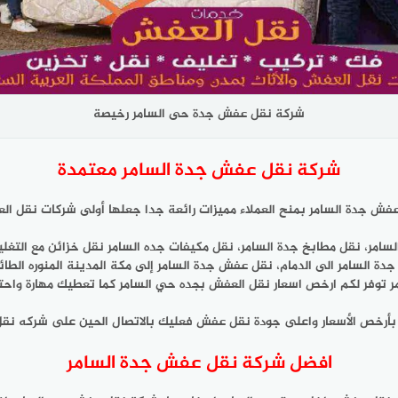
شركة نقل عفش جدة حى السامر رخيصة
شركة نقل عفش جدة السامر معتمدة
فش جدة السامر بمنح العملاء مميزات رائعة جدا جعلها أولى شركات نقل ال
مر، نقل مطابخ جدة السامر، نقل مكيفات جده السامر نقل خزائن مع التغليف
 جدة السامر الى الدمام، نقل عفش جدة السامر إلى مكة المدينة المنوره ال
وفر لكم ارخص اسعار نقل العفش بجده حي السامر كما تعطيك مهارة واحترا
بأرخص الأسعار واعلى جودة نقل عفش فعليك بالاتصال الحين على شركه نق
افضل شركة نقل عفش جدة السامر