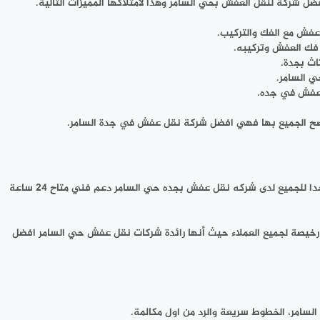
شركة لنقل العفش بحي السامر وهذا لامتلاكها المميزات التالية.
عفش مع الفك والتركيب.
ك العفش وتركيبه.
اث بجدة.
 السامر.
 عفش في جده.
نصح الجميع بها فهي افضل شركة نقل عفش في جدة السامر.
رخيص من ارخص اسعار شركات نقل العفش في جده حيث أنها توفر لكم سعر نقل بجدة السامر داخلها أو خارجها مناسب جدا للجميع لدى شركه نقل عفش بجده حي السامر دعم فني متاح 24 ساعة
 رخيصة لجميع العملاء حيث أنها رائدة شركات نقل عفش حي السامر افضل
امر، الخطوط سريعة والرد من اول مكالمة.